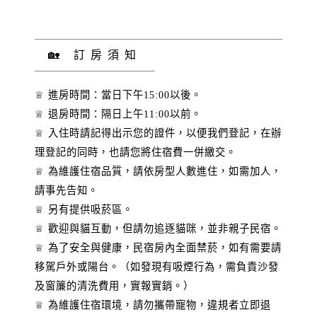
🏡 訂房須知
♕ 進房時間：當日下午15:00以後。
♕ 退房時間：隔日上午11:00以前。
♕ 入住時請記得出示您的證件，以便我們登記，在辦
理登記的同時，也請您將住宿費一併繳交。
♕ 為維護住宿品質，請依房型人數進住，如需加人，
請事先告知。
♕ 另有提供吸菸區。
♕ 歡迎與貓互動，但請勿追逐貓咪，並非親子民宿。
♕ 為了安全與健康，民宿房內全面禁菸，如有需要請
移駕戶外或陽台。（如發現有吸煙行為，需負責沙發
及窗簾的清洗費用，實報實銷。）
♕ 為維護住宿環境，請勿攜帶寵物，違規者立即退