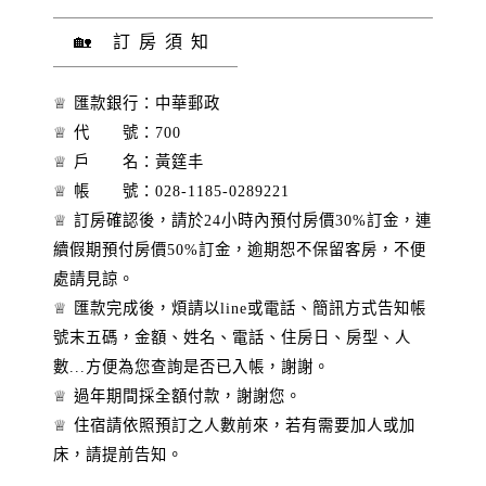
🏡 訂房須知
♕ 匯款銀行：中華郵政
♕ 代 號：700
♕ 戶 名：黃筳丰
♕ 帳 號：028-1185-0289221
♕ 訂房確認後，請於24小時內預付房價30%訂金，連
續假期預付房價50%訂金，逾期恕不保留客房，不便
處請見諒。
♕ 匯款完成後，煩請以line或電話、簡訊方式告知帳
號末五碼，金額、姓名、電話、住房日、房型、人
數...方便為您查詢是否已入帳，謝謝。
♕ 過年期間採全額付款，謝謝您。
♕ 住宿請依照預訂之人數前來，若有需要加人或加
床，請提前告知。