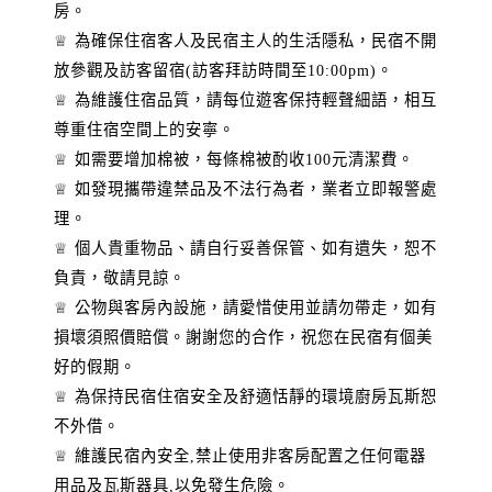
房。
♕ 為確保住宿客人及民宿主人的生活隱私，民宿不開
放參觀及訪客留宿(訪客拜訪時間至10:00pm)。
♕ 為維護住宿品質，請每位遊客保持輕聲細語，相互
尊重住宿空間上的安寧。
♕ 如需要增加棉被，每條棉被酌收100元清潔費。
♕ 如發現攜帶違禁品及不法行為者，業者立即報警處
理。
♕ 個人貴重物品、請自行妥善保管、如有遺失，恕不
負責，敬請見諒。
♕ 公物與客房內設施，請愛惜使用並請勿帶走，如有
損壞須照價賠償。謝謝您的合作，祝您在民宿有個美
好的假期。
♕ 為保持民宿住宿安全及舒適恬靜的環境廚房瓦斯恕
不外借。
♕ 維護民宿內安全,禁止使用非客房配置之任何電器
用品及瓦斯器具,以免發生危險。